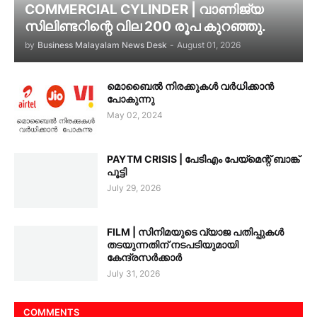
COMMERCIAL CYLINDER | വാണിജ്യ
സിലിണ്ടറിന്റെ വില 200 രൂപ കുറഞ്ഞു.
by
Business Malayalam News Desk
-
August 01, 2026
മൊബൈൽ നിരക്കുകൾ വർധിക്കാൻ
പോകുന്നു
May 02, 2024
PAYTM CRISIS | പേടിഎം പേയ്മെന്റ് ബാങ്ക്
പൂട്ടി
July 29, 2026
FILM | സിനിമയുടെ വ്യാജ പതിപ്പുകൾ
തടയുന്നതിന് നടപടിയുമായി
കേന്ദ്രസർക്കാർ
July 31, 2026
COMMENTS