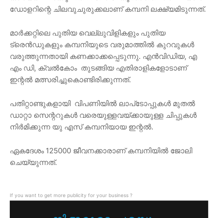
ഡോളറിന്റെ ചിലവുചുരുക്കലാണ് കമ്പനി ലക്ഷ്യമിടുന്നത്.
മാർക്കറ്റിലെ പുതിയ വെല്ലുവിളികളും പുതിയ
ട്രെൻഡുകളും കമ്പനിയുടെ വരുമാത്തിൽ കുറവുകൾ
വരുത്തുന്നതായി കണക്കാക്കപ്പെടുന്നു. എൻവിഡിയ, എ
എം ഡി, ക്വൽകോം തുടങ്ങിയ എതിരാളികളോടാണ്
ഇന്റൽ മത്സരിച്ചുകൊണ്ടിരിക്കുന്നത്.
പതിറ്റാണ്ടുകളായി വിപണിയിൽ ലാപ്‌ടോപ്പുകൾ മുതൽ
ഡാറ്റാ സെന്ററുകൾ വരെയുള്ളവയ്ക്കായുള്ള ചിപ്പുകൾ
നിർമിക്കുന്ന യു എസ് കമ്പനിയായ ഇന്റൽ.
ഏകദേശം 125000 ജീവനക്കാരാണ് കമ്പനിയിൽ ജോലി
ചെയ്യുന്നത്.
If you want to get more publicity for your business ?