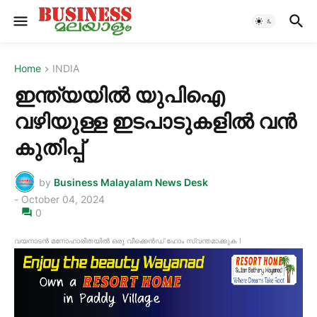
Home
INDIA
ഇന്ത്യയിൽ യുപിഐ
വഴിയുള്ള ഇടപാടുകളിൽ വൻ
കുതിപ്പ്
by
Business Malayalam News Desk
-
October 04, 2024
0
വയനാടൻ മനോഹാരിതയിൽ ഒരു വീക്കെൻഡ് ഹോം സ്വന്തമാക്കുക !