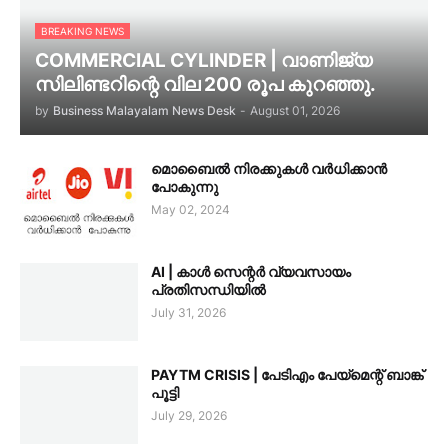
BREAKING NEWS
COMMERCIAL CYLINDER | വാണിജ്യ
സിലിണ്ടറിന്റെ വില 200 രൂപ കുറഞ്ഞു.
by
Business Malayalam News Desk
-
August 01, 2026
മൊബൈൽ നിരക്കുകൾ വർധിക്കാൻ
പോകുന്നു
May 02, 2024
AI | കാൾ സെന്റർ വ്യവസായം
പ്രതിസന്ധിയിൽ
July 31, 2026
PAYTM CRISIS | പേടിഎം പേയ്മെന്റ് ബാങ്ക്
പൂട്ടി
July 29, 2026