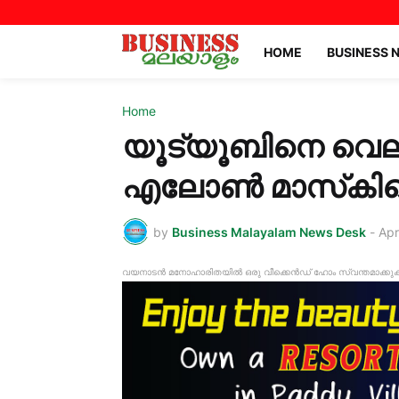
HOME
BUSINESS 
Home
യൂട്യൂബിനെ വെല്ല
എലോൺ മാസ്‌കിന്റെ
by
Business Malayalam News Desk
-
Apr
വയനാടൻ മനോഹാരിതയിൽ ഒരു വീക്കെൻഡ് ഹോം സ്വന്തമാക്കുക