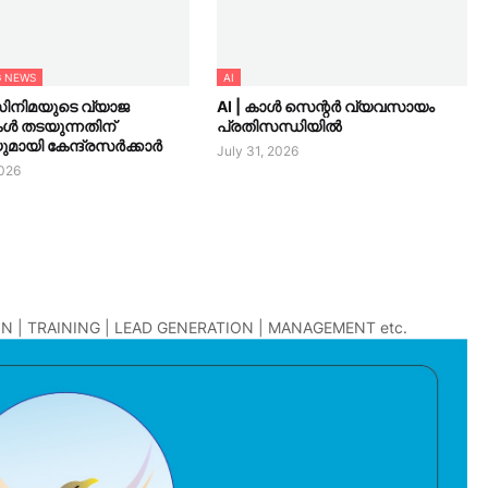
G NEWS
AI
സിനിമയുടെ വ്യാജ
AI | കാൾ സെന്റർ വ്യവസായം
കൾ തടയുന്നതിന്
പ്രതിസന്ധിയിൽ
മായി കേന്ദ്രസർക്കാർ
July 31, 2026
2026
N | TRAINING | LEAD GENERATION | MANAGEMENT etc.