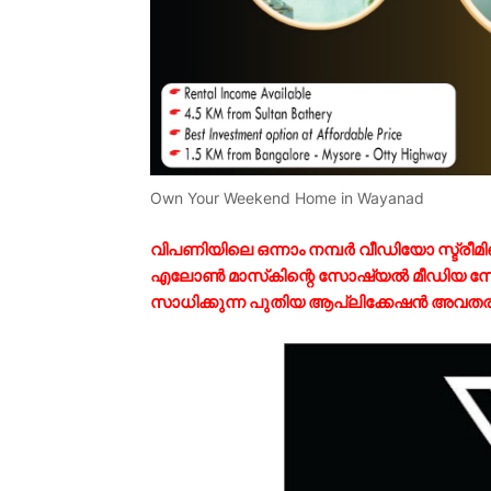
Own Your Weekend Home in Wayanad
വിപണിയിലെ ഒന്നാം നമ്പർ വീഡിയോ സ്ട്രീമ
എലോൺ മാസ്‌കിന്റെ സോഷ്യൽ മീഡിയ സേ
സാധിക്കുന്ന പുതിയ ആപ്ലിക്കേഷൻ അവതരിപ്