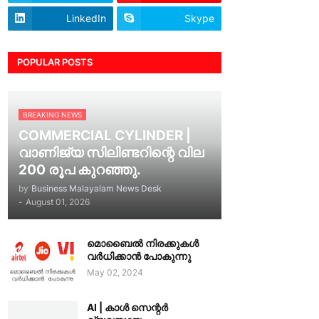
LinkedIn
Skype
POPULAR POSTS
BREAKING NEWS
COMMERCIAL CYLINDER |
വാണിജ്യ സിലിണ്ടറിന്റെ വില
200 രൂപ കുറഞ്ഞു.
by
Business Malayalam News Desk
-
August 01, 2026
മൊബൈൽ നിരക്കുകൾ
വർധിക്കാൻ പോകുന്നു
May 02, 2024
AI | കാൾ സെന്റർ