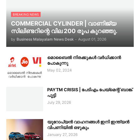
BREAKING NEWS
COMMERCIAL CYLINDER | വാണിജ്യ
സിലിണ്ടറിന്റെ വില 200 രൂപ കുറഞ്ഞു.
by
Business Malayalam News Desk
-
August 01, 2026
മൊബൈൽ നിരക്കുകൾ വർധിക്കാൻ
പോകുന്നു
May 02, 2024
PAYTM CRISIS | പേടിഎം പേയ്മെന്റ് ബാങ്ക്
പൂട്ടി
July 29, 2026
യൂറോപ്യൻ വാഹനങ്ങൾ ഇനി ഇന്ത്യൻ
വിപണിയിൽ ഒഴുകും
January 27, 2026