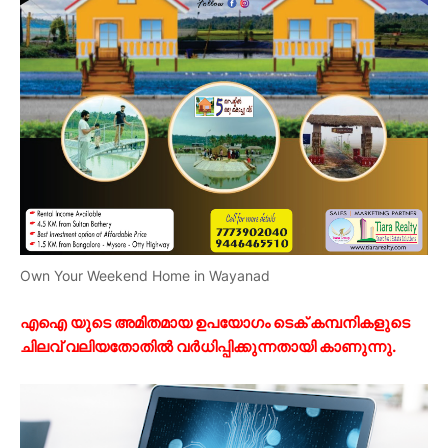
Own Your Weekend Home in Wayanad
എഐ യുടെ അമിതമായ ഉപയോഗം ടെക് കമ്പനികളുടെ
ചിലവ് വലിയതോതിൽ വർധിപ്പിക്കുന്നതായി കാണുന്നു.