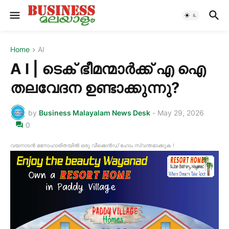
Home
AI
A I | ടെക് ഭീമന്മാർക്ക് എ ഐ
തലവേദന ഉണ്ടാക്കുന്നു?
by
Business Malayalam News Desk
-
May 29, 2026
0
വയനാടൻ മനോഹാരിതയിൽ ഒരു വീക്കെൻഡ് ഹോം സ്വന്തമാക്കുക !