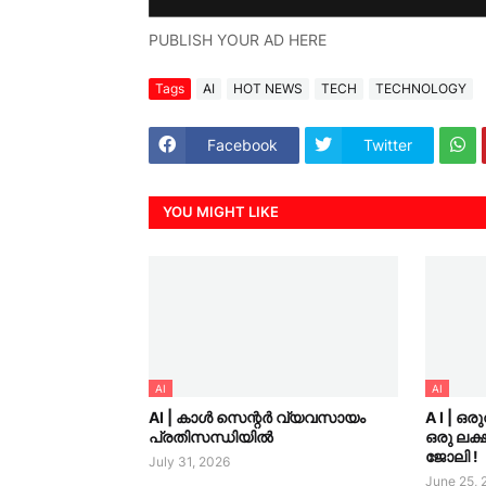
PUBLISH YOUR AD HERE
Tags
AI
HOT NEWS
TECH
TECHNOLOGY
Facebook
Twitter
YOU MIGHT LIKE
AI
AI
AI | കാൾ സെന്റർ വ്യവസായം
A I | ഒര
പ്രതിസന്ധിയിൽ
ഒരു ലക
ജോലി !
July 31, 2026
June 25, 