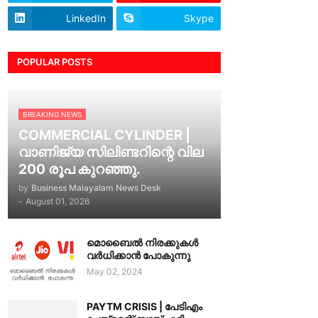
LinkedIn
Skype
POPULAR POSTS
BREAKING NEWS
COMMERCIAL CYLINDER |
വാണിജ്യ സിലിണ്ടറിന്റെ വില
200 രൂപ കുറഞ്ഞു.
by
Business Malayalam News Desk
-
August 01, 2026
മൊബൈൽ നിരക്കുകൾ
വർധിക്കാൻ പോകുന്നു
May 02, 2024
PAYTM CRISIS | പേടിഎം