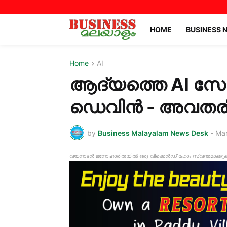
HOME
BUSINESS 
Home
AI
ആദ്യത്തെ AI സോഫ
ഡെവിൻ - അവതരിച
by
Business Malayalam News Desk
-
Mar
വയനാടൻ മനോഹാരിതയിൽ ഒരു വീക്കെൻഡ് ഹോം സ്വന്തമാക്കുക