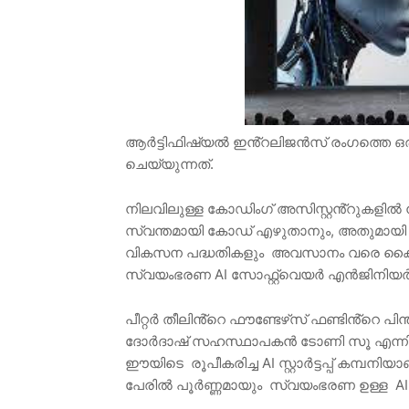
ആർട്ടിഫിഷ്യൽ ഇൻ്റലിജൻസ് രംഗത്തെ ഒ
ചെയ്യുന്നത്.
നിലവിലുള്ള കോഡിംഗ് അസിസ്റ്റൻ്റുകളിൽ 
സ്വന്തമായി കോഡ് എഴുതാനും, അതുമായി ബ
വികസന പദ്ധതികളും അവസാനം വരെ കൈകാര
സ്വയംഭരണ AI സോഫ്റ്റ്‌വെയർ എൻജിനി
പീറ്റർ തീലിൻ്റെ ഫൗണ്ടേഴ്‌സ് ഫണ്ടിൻ്റെ പ
ദോർദാഷ് സഹസ്ഥാപകൻ ടോണി സൂ എന്നിവര
ഈയിടെ രൂപീകരിച്ച AI സ്റ്റാർട്ടപ്പ് കമ
പേരിൽ പൂർണ്ണമായും സ്വയംഭരണ ഉള്ള AI സോഫ