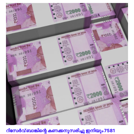
റിസേർവ് ബാങ്കിന്റെ കണക്കനുസരിച്ചു ഇനിയും 7581