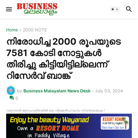
Home
2000 NOTE
നിരോധിച്ച 2000 രൂപയുടെ
7581 കോടി നോട്ടുകൾ
തിരിച്ചു കിട്ടിയിട്ടില്ലെന്ന്
റിസേർവ് ബാങ്ക്
by
Business Malayalam News Desk
-
July 03, 2024
0
വയനാടൻ മനോഹാരിതയിൽ ഒരു വീക്കെൻഡ് ഹോം സ്വന്തമാക്കുക !