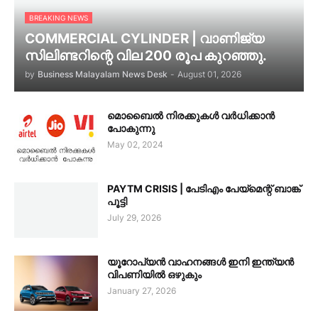
BREAKING NEWS
COMMERCIAL CYLINDER | വാണിജ്യ
സിലിണ്ടറിന്റെ വില 200 രൂപ കുറഞ്ഞു.
by
Business Malayalam News Desk
-
August 01, 2026
മൊബൈൽ നിരക്കുകൾ വർധിക്കാൻ
പോകുന്നു
May 02, 2024
PAYTM CRISIS | പേടിഎം പേയ്മെന്റ് ബാങ്ക്
പൂട്ടി
July 29, 2026
യൂറോപ്യൻ വാഹനങ്ങൾ ഇനി ഇന്ത്യൻ
വിപണിയിൽ ഒഴുകും
January 27, 2026