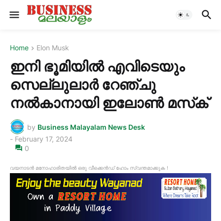
Home
Elon Musk
ഇനി ഭൂമിയിൽ എവിടെയും
സെല്ലുലാർ റേഞ്ചു
നൽകാനായി ഇലോൺ മസ്‌ക്
by
Business Malayalam News Desk
-
February 17, 2024
0
വയനാടൻ മനോഹാരിതയിൽ ഒരു വീക്കെൻഡ് ഹോം സ്വന്തമാക്കുക !