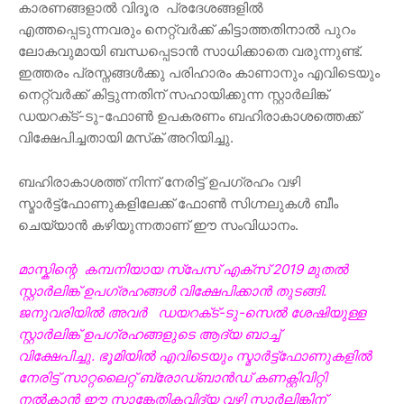
കാരണങ്ങളാൽ വിദൂര പ്രദേശങ്ങളിൽ
എത്തപ്പെടുന്നവരും നെറ്റ്‌വർക്ക് കിട്ടാത്തതിനാൽ പുറം
ലോകവുമായി ബന്ധപ്പെടാൻ സാധിക്കാതെ വരുന്നുണ്ട്.
ഇത്തരം പ്രസ്നങ്ങൾക്കു പരിഹാരം കാണാനും എവിടെയും
നെറ്റ്‌വർക്ക് കിട്ടുന്നതിന് സഹായിക്കുന്ന സ്റ്റാർലിങ്ക്
ഡയറക്‌ട്-ടു-ഫോൺ ഉപകരണം ബഹിരാകാശത്തെക്ക്
വിക്ഷേപിച്ചതായി മസ്‌ക് അറിയിച്ചു.
ബഹിരാകാശത്ത് നിന്ന് നേരിട്ട് ഉപഗ്രഹം വഴി
സ്മാർട്ട്‌ഫോണുകളിലേക്ക് ഫോൺ സിഗ്നലുകൾ ബീം
ചെയ്യാൻ കഴിയുന്നതാണ് ഈ സംവിധാനം.
മാസ്കിന്റെ കമ്പനിയായ സ്‌പേസ് എക്‌സ് 2019 മുതൽ
സ്റ്റാർലിങ്ക് ഉപഗ്രഹങ്ങൾ വിക്ഷേപിക്കാൻ തുടങ്ങി.
ജനുവരിയിൽ അവർ ഡയറക്‌ട്-ടു-സെൽ ശേഷിയുള്ള
സ്റ്റാർലിങ്ക് ഉപഗ്രഹങ്ങളുടെ ആദ്യ ബാച്ച്
വിക്ഷേപിച്ചു.
ഭൂമിയിൽ എവിടെയും
സ്മാർട്ട്‌ഫോണുകളിൽ
നേരിട്ട് സാറ്റലൈറ്റ് ബ്രോഡ്‌ബാൻഡ് കണക്റ്റിവിറ്റി
നൽകാൻ ഈ സാങ്കേതികവിദ്യ വഴി സ്റ്റാർലിങ്കിന്