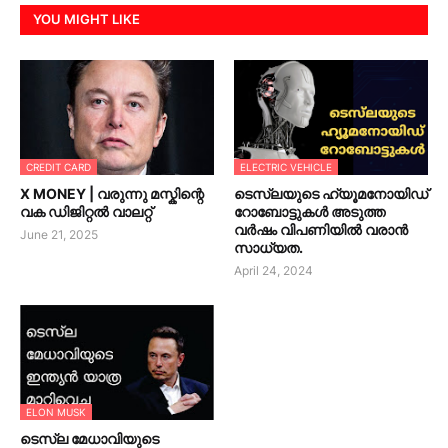
YOU MIGHT LIKE
CREDIT CARD
ELECTRIC VEHICLE
X MONEY | വരുന്നു മസ്കിന്റെ
ടെസ്‌ലയുടെ ഹ്യൂമനോയിഡ്
വക ഡിജിറ്റൽ വാലറ്റ്
റോബോട്ടുകൾ അടുത്ത
വർഷം വിപണിയിൽ വരാൻ
June 21, 2025
സാധ്യത.
April 24, 2024
ELON MUSK
ടെസ്‌ല മേധാവിയുടെ