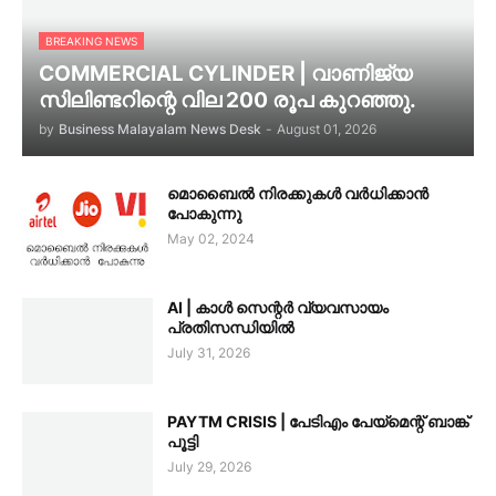
BREAKING NEWS
COMMERCIAL CYLINDER | വാണിജ്യ
സിലിണ്ടറിന്റെ വില 200 രൂപ കുറഞ്ഞു.
by
Business Malayalam News Desk
-
August 01, 2026
മൊബൈൽ നിരക്കുകൾ വർധിക്കാൻ
പോകുന്നു
May 02, 2024
AI | കാൾ സെന്റർ വ്യവസായം
പ്രതിസന്ധിയിൽ
July 31, 2026
PAYTM CRISIS | പേടിഎം പേയ്മെന്റ് ബാങ്ക്
പൂട്ടി
July 29, 2026