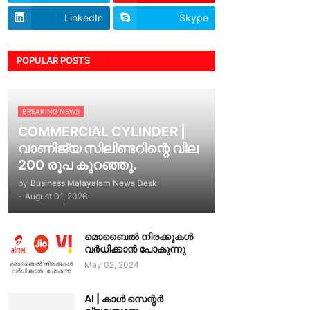
LinkedIn
Skype
POPULAR POSTS
BREAKING NEWS
COMMERCIAL CYLINDER |
വാണിജ്യ സിലിണ്ടറിന്റെ വില
200 രൂപ കുറഞ്ഞു.
by
Business Malayalam News Desk
-
August 01, 2026
മൊബൈൽ നിരക്കുകൾ
വർധിക്കാൻ പോകുന്നു
May 02, 2024
AI | കാൾ സെന്റർ