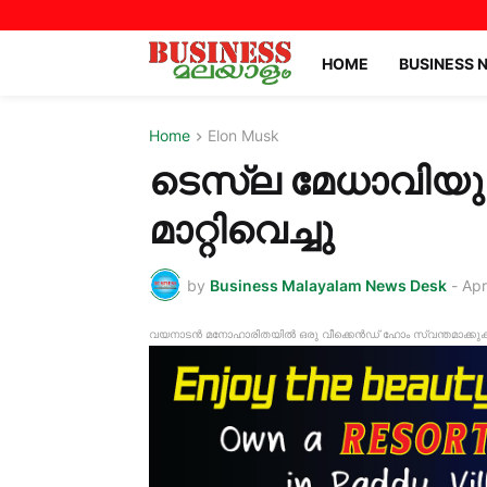
HOME
BUSINESS 
Home
Elon Musk
ടെസ്‌ല മേധാവിയു
മാറ്റിവെച്ചു
by
Business Malayalam News Desk
-
Apr
വയനാടൻ മനോഹാരിതയിൽ ഒരു വീക്കെൻഡ് ഹോം സ്വന്തമാക്കുക