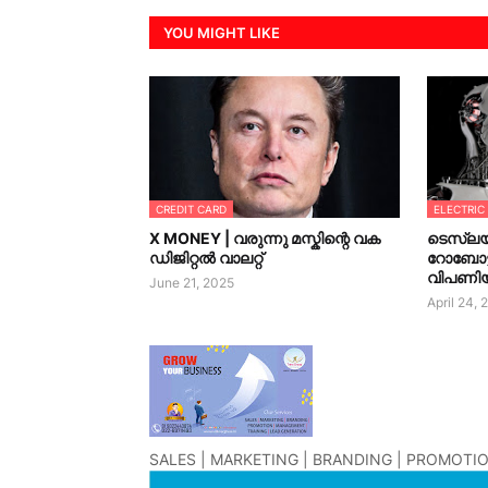
YOU MIGHT LIKE
CREDIT CARD
ELECTRIC
X MONEY | വരുന്നു മസ്കിന്റെ വക
ടെസ്‌ല
ഡിജിറ്റൽ വാലറ്റ്
റോബോട്
വിപണി
June 21, 2025
April 24,
SALES | MARKETING | BRANDING | PROMOTIO