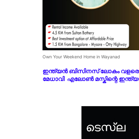
Own Your Weekend Home in Wayanad
ഇന്ത്യൻ ബിസിനസ് ലോകം വളരെ
മേധാവി എലോൺ മസ്കിന്റെ ഇന്ത്യാ 