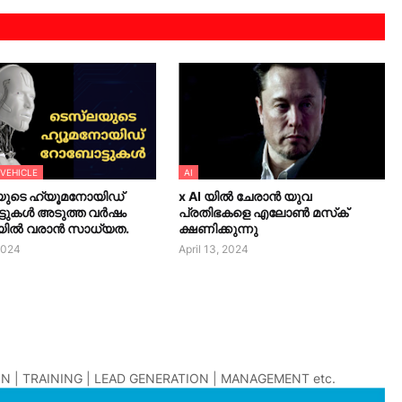
 VEHICLE
AI
യുടെ ഹ്യൂമനോയിഡ്
x AI യിൽ ചേരാൻ യുവ
ടുകൾ അടുത്ത വർഷം
പ്രതിഭകളെ എലോൺ മസ്‌ക്
യിൽ വരാൻ സാധ്യത.
ക്ഷണിക്കുന്നു
 2024
April 13, 2024
N | TRAINING | LEAD GENERATION | MANAGEMENT etc.