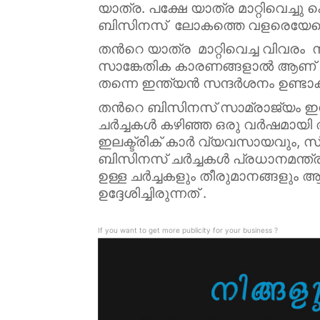
യാത്ര. പക്ഷേ യാത്ര മാറ്റിവെച്ച
ബിസിനസ് ലോകത്തെ വളരെയേറെ നിര
തൻറെ യാത്ര മാറ്റിവെച്ച വിവരം സ്ഥി
സാങ്കേതിക കാരണങ്ങളാൽ ആണ് യാത
തന്നെ ഇന്ത്യൻ സന്ദർശനം ഉണ്ടാക
തൻറെ ബിസിനസ് സാമ്രാജ്യം ഇന്ത്യയ
ചർച്ചകൾ കഴിഞ്ഞ ഒരു വർഷമായി അ
ഇലക്ട്രിക് കാർ വ്യവസായവും, സ
ബിസിനസ് ചർച്ചകൾ പ്രധാനമന്ത്രി
ഉള്ള ചർച്ചകളും തീരുമാനങ്ങളും
ഉദ്ദേശിച്ചിരുന്നത് .
If you want to get more publicity for your business ?