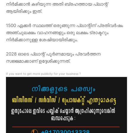
നിർമിക്കാൻ കഴിയുന്ന അതി ബ്രഹത്തായ പ്ലാന്റ്
ആയിരിക്കും ഇത്.
1500 ഏക്കർ സ്ഥലത്ത് ഒരുങ്ങുന്ന പ്ലാന്റിന് പ്രതിവർഷം
അഞ്ചുലക്ഷം വാഹനങ്ങളും ഒരു ലക്ഷം ട്രാക്ടറും
നിർമിക്കാനുള്ള ശേഷിയായിരിക്കും.
2028 ഓടെ പ്ലാന്റ് പൂർണമായും പ്രവർത്തന
സജ്ജമാക്കാണ് ഉദ്ദേശിക്കുന്നത്.
If you want to get more publicity for your business ?