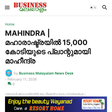
Home
MAHINDRA |
മഹാരാഷ്ട്രയിൽ 15,000
കോടിയുടെ പ്ലാന്റുമായി
മാഹീന്ദ്ര
by
Business Malayalam News Desk
-
February 11, 2026
0
വയനാടൻ മനോഹാരിതയിൽ ഒരു വീക്കെൻഡ് ഹോം സ്വന്തമാക്കുക !