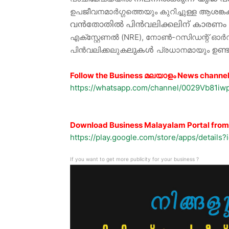
ഉപജീവനമാർഗ്ഗത്തെയും കുറിച്ചുള്ള ആശങ്കകൾ
വൻതോതിൽ
പിൻവലിക്കലിന്
കാരണം
എക്സ്റ്റേണൽ (NRE), നോൺ-റസിഡന്റ് ഓർഡ
പിൻവലിക്കലുക
പ്രധാനമായും
ലുകൾ
ഉണ്ട
Follow the Business മലയാളം News channe
https://whatsapp.com/channel/0029Vb81
Download Business Malayalam Portal from 
https://play.google.com/store/apps/details
If you want to get more publicity for your business ?