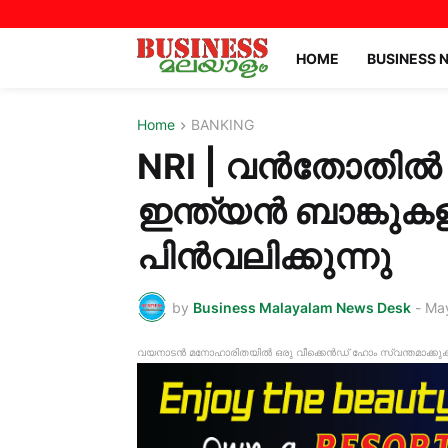
HOME
BUSINESS 
Home
BANKING
NRI | വൻതോ
ഇന്ത്യൻ ബാങ്കുക
പിൻ‌വലിക്കുന്നു
by
Business Malayalam News Desk
-
May
വയനാടൻ മനോഹാരിതയിൽ ഒരു വീക്കെൻഡ് ഹോം സ്വന്തമാക്കുക