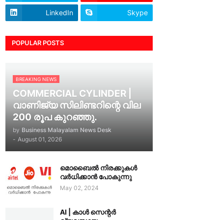
LinkedIn
Skype
POPULAR POSTS
BREAKING NEWS
COMMERCIAL CYLINDER |
വാണിജ്യ സിലിണ്ടറിന്റെ വില
200 രൂപ കുറഞ്ഞു.
by
Business Malayalam News Desk
-
August 01, 2026
മൊബൈൽ നിരക്കുകൾ
വർധിക്കാൻ പോകുന്നു
May 02, 2024
AI | കാൾ സെന്റർ