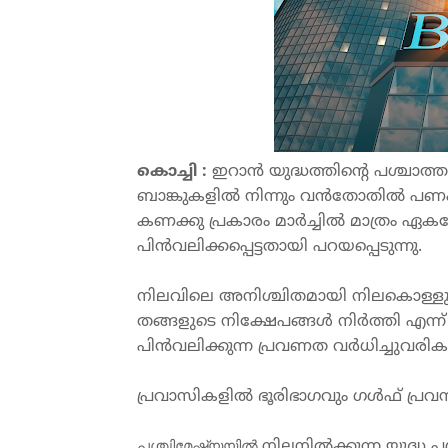
കൊച്ചി
 :
ഇറാൻ
യുദ്ധത്തിന്റെ
പശ്ചാത്
ബാങ്കുകളിൽ
നിന്നും
വൻതോതിൽ
പണ
കണക്കു
പ്രകാരം
മാർച്ചിൽ
മാത്രം
ഏകദ
പിൻവലിക്കപ്പെട്ടതായി
പറയപ്പെടുന്നു
.
നിലവിലെ
അനിശ്ചിതമായി
നിലകൊള്ളു
തങ്ങളുടെ
നിക്ഷേപങ്ങൾ
നിർത്തി
എന്ന്
പിൻവലിക്കുന്ന
പ്രവണത
വർധിച്ചുവരി
പ്രവാസികളിൽ
ഭൂരിഭാഗവും
ഗൾഫ്
 പ്ര
പശ്ചിമേഷ്യയിൽ 
നിലനിൽക്കുന്ന
യുദ്ധ
പ