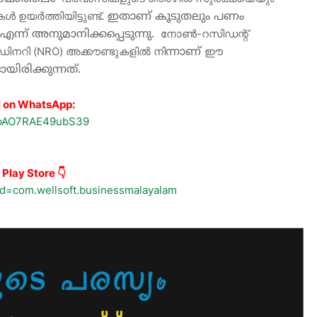
 ഉയർത്തിയിട്ടുണ്ട്
. 
ഇതാണ്
കൂടുതലും
പണം
 നോൺ-റസിഡന്റ് 
എന്ന്
അനുമാനിക്കപ്പെടുന്നു
. 
ിനറി (NRO) അക്കൗണ്ടുകളിൽ നി
ഈ 
ന്നാണ്
ായിരിക്കുന്നത്
.
l on WhatsApp:
iwpAO7RAE49ubS39
Play Store 👇
?id=com.wellsoft.businessmalayalam