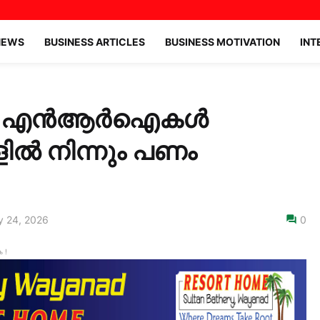
NEWS
BUSINESS ARTICLES
BUSINESS MOTIVATION
INT
തിൽ എൻആർഐകൾ
ളിൽ നിന്നും പണം
 24, 2026
0
 !