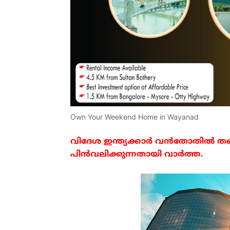
Own Your Weekend Home in Wayanad
വിദേശ
ഇന്ത്യക്കാർ
വൻതോതിൽ
തങ
പിൻവലിക്കുന്നതായി
വാർത്ത
.