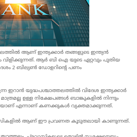
തലത്തിൽ
ആണ്
ഇന്ത്യക്കാർ
തങ്ങളുടെ
ഇന്ത്യൻ
ം
വിളിക്കുന്നത്
. 
ആർ
ബി
ഐ
യുടെ
ഏറ്റവും
പുതിയ
േശം
 2 
ബില്യൺ
ഡോളറിന്റെ
പണം
ന്ന
ഇറാൻ
യുദ്ധപശ്ചാത്തലത്തിൽ
വിദേശ
ഇന്ത്യക്കാർ
മാത്രമല്ല
ഉള്ള
നിക്ഷേപങ്ങൾ
ബാങ്കുകളിൽ
നിന്നും
കയാണ്
എന്നാണ്
കണക്കുകൾ
വ്യക്തമാക്കുന്നത്
.
വസിക
ളിൽ
ആണ്
ഈ
പ്രവണത
കൂടുതലായി
കാണുന്നത്
. 
 പ്രവാസികളുടെ തൊഴിൽ സുരക്ഷയെയും 
ശ്ചാത്തലം