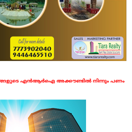
്ങളുടെ
എൻ
ആർ
ഐ
അക്കൗണ്ടിൽ
നിന്നും
പണം