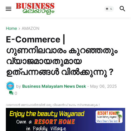
Home
AMAZON
E-Commerce |
ഗുണനിലവാരം കുറഞ്ഞതും
വ്യാജമായതുമായ
ഉത്പന്നങ്ങൾ വിൽക്കുന്നു ?
by
Business Malayalam News Desk
-
May 06, 2025
0
വയനാടൻ മനോഹാരിതയിൽ ഒരു വീക്കെൻഡ് ഹോം സ്വന്തമാക്കുക !