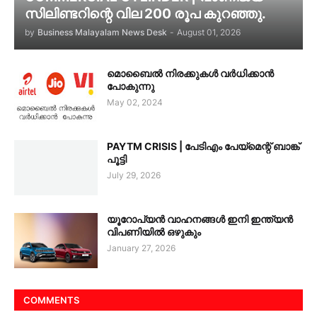
സിലിണ്ടറിന്റെ വില 200 രൂപ കുറഞ്ഞു.
by
Business Malayalam News Desk
-
August 01, 2026
മൊബൈൽ നിരക്കുകൾ വർധിക്കാൻ
പോകുന്നു
May 02, 2024
PAYTM CRISIS | പേടിഎം പേയ്മെന്റ് ബാങ്ക്
പൂട്ടി
July 29, 2026
യൂറോപ്യൻ വാഹനങ്ങൾ ഇനി ഇന്ത്യൻ
വിപണിയിൽ ഒഴുകും
January 27, 2026
COMMENTS