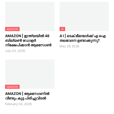
AMAZON
AI
AMAZON | ഇന്ത്യയിൽ 48
A I | ടെക് ഭീമന്മാർക്ക് എ ഐ
ബില്യൺ ഡോളർ
തലവേദന ഉണ്ടാക്കുന്നു?
നിക്ഷേപിക്കാൻ ആമസോൺ
May 29, 2026
July 03, 2026
AMAZON
AMAZON | ആമസോണിൽ
വീണ്ടും കുട്ട പിരിച്ചുവിടൽ
February 04, 2026