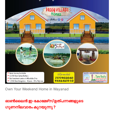
Own Your Weekend Home in Wayanad
ഓൺലൈൻ ഇ-കോമേഴ്‌സ് ഉത്പന്നങ്ങളുടെ
ഗുണനിലവാരം കുറയുന്നു ?