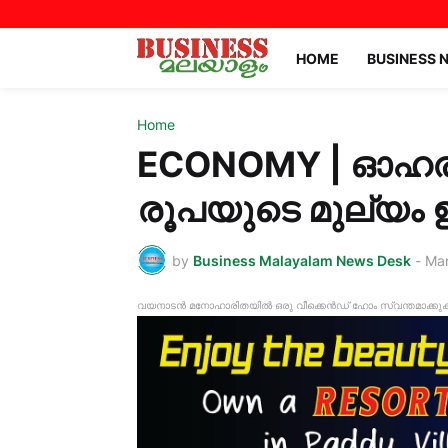
HOME
BUSINESS 
Home
ECONOMY | ഓഹരി
രൂപയുടെ മുല്യം ഇ
by
Business Malayalam News Desk
-
Mar
വയനാടൻ മനോഹാരിതയിൽ ഒരു വീക്കെൻഡ് ഹോം സ്വന്തമാക്കുക