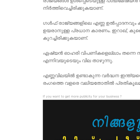
രാജ്യങ്ങള്‍ ഉള്‍പ്പെടെയുള്ള പശ്ചിമേഷ്യന
നിർത്തിവെച്ചിരിക്കുകയാണ്.
ഗൾഫ് രാജ്യങ്ങളിലെ എണ്ണ ഉല്‍പ്പാദനവും 
ഉയരാനുള്ള പ്രധാന കാരണം. ഇറാഖ്, കുവൈറ
കുറച്ചിരിക്കുകയാണ്.
ഏഷ്യൻ ഓഹരി വിപണികളെല്ലാം തന്നെ നഷ്
എന്നിവയുടെയും വില താഴുന്നു.
എണ്ണവിലയിൽ ഉണ്ടാകുന്ന വർദ്ധന ഇന്ത്യ
രംഗത്തെ വളരെ വലിയതോതിൽ പ്രതികൂലമാ
If you want to get more publicity for your business ?