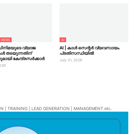
G NEWS
AI
സിനിമയുടെ വ്യാജ
AI | കാൾ സെന്റർ വ്യവസായം
കൾ തടയുന്നതിന്
പ്രതിസന്ധിയിൽ
മായി കേന്ദ്രസർക്കാർ
July 31, 2026
2026
N | TRAINING | LEAD GENERATION | MANAGEMENT etc.