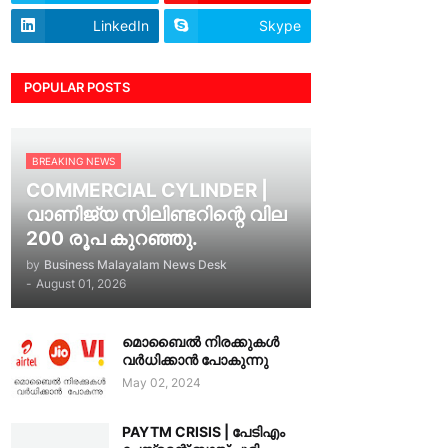
LinkedIn
Skype
POPULAR POSTS
BREAKING NEWS
COMMERCIAL CYLINDER |
വാണിജ്യ സിലിണ്ടറിന്റെ വില
200 രൂപ കുറഞ്ഞു.
by
Business Malayalam News Desk
-
August 01, 2026
മൊബൈൽ നിരക്കുകൾ
വർധിക്കാൻ പോകുന്നു
May 02, 2024
PAYTM CRISIS | പേടിഎം