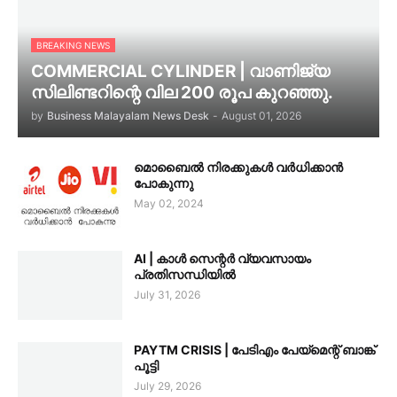
BREAKING NEWS
COMMERCIAL CYLINDER | വാണിജ്യ
സിലിണ്ടറിന്റെ വില 200 രൂപ കുറഞ്ഞു.
by
Business Malayalam News Desk
-
August 01, 2026
മൊബൈൽ നിരക്കുകൾ വർധിക്കാൻ
പോകുന്നു
May 02, 2024
AI | കാൾ സെന്റർ വ്യവസായം
പ്രതിസന്ധിയിൽ
July 31, 2026
PAYTM CRISIS | പേടിഎം പേയ്മെന്റ് ബാങ്ക്
പൂട്ടി
July 29, 2026