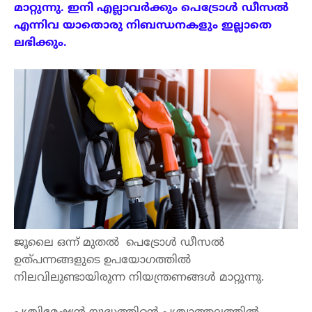
മാറ്റുന്നു
. 
ഇനി
എല്ലാവർക്കും
പെട്രോൾ
ഡീസൽ
എന്നിവ
യാതൊരു
നിബന്ധനകളും
ഇല്ലാതെ
ലഭി
ക്കും
.
ജൂലൈ
ഒന്ന്
മുതൽ
പെട്രോൾ
ഡീസൽ
ഉത്പന്നങ്ങളുടെ
ഉപയോഗത്തിൽ
നിലവിലുണ്ടായിരുന്ന
നിയന്ത്രണങ്ങൾ
മാറ്റുന്നു
.