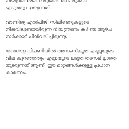
നിയന്ത്രണമാണ്
ജൂലൈ
ഒന്ന്
മുതൽ
എടുത്തുകളയുന്നത്
 .
വാണിജ്യ
എൽ
പി
ജി
സിലിണ്ടറുകളുടെ
നിലവിലുണ്ടായിരുന്ന
 നിയന്ത്ര
ണം
 കഴി
ഞ
ആഴ്ച
സർക്കാർ
പിൻവലിച്ചിരുന്നു
.
ആഗോള
വിപണിയിൽ
അസംസ്കൃത
എണ്ണയുടെ
വില
 കുറഞ്ഞ
തും
എണ്ണയുടെ
ലഭ്യത
തടസമില്ലാതെ
തുടരുന്നത്
ആണ്
ഈ
മാറ്റങ്ങൾക്കു
ള്ള
പ്രധാന
കാരണം
.