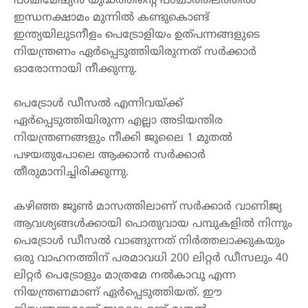
പശ്ചിമേഷ്യൻ
യുദ്ധത്തിന്റെ
പശ്ചാത്തലത്തിൽ
ഇന്ധനക്ഷാമം
മുന്നിൽ
 കണ്ടുകൊ
ണ്ട്
ഇന്ത്യയിലുടനീളം
പെട്രോളിയം
ഉത്പന്നങ്ങളുടെ
നിയന്ത്രണം
ഏർപ്പെടുത്തിയിരുന്നത്
സർക്കാർ
ഓരോന്നായി
നീക്കുന്നു
.
പെട്രോൾ
ഡീസൽ
എന്നിവയ്‌ക്ക്
ഏർപ്പെടുത്തിയിരുന്ന
എല്ലാ
അടിയന്തിര
നിയന്ത്രണങ്ങളും
നീക്കി
ജൂലൈ
 1 
മുതൽ
പഴയതുപോലെ 
ആക്കാൻ
സർക്കാർ
തീരുമാനിച്ചിരിക്കുന്നു
.
കഴിഞ്ഞ
ജൂൺ
മാസത്തിലാണ്
സർക്കാർ
വാണിജ്യ
ആവശ്യങ്ങൾക്കായി
പൊതുവായ
പമ്പുകളിൽ
നിന്നും
പെട്രോൾ
ഡീസൽ
 വാങ്ങുന്ന
ത്
നിർത്തലാക്കുകയും
ഒരു
വാഹനത്തിന്
പരമാവധി
 200 
ലിറ്റർ
ഡീസലും
 40 
ലിറ്റർ
പെട്രോളും
മാത്രമേ
നൽകാവൂ
എന്ന
നിയന്ത്രണമാണ്
ഏർപ്പെടുത്തിയത്
. 
ഈ