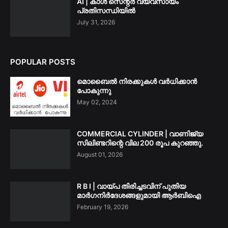
AI | കാൾ സെന്റർ വ്യവസായം
പ്രതിസന്ധിയിൽ
July 31, 2026
POPULAR POSTS
മൊബൈൽ നിരക്കുകൾ വർധിക്കാൻ
പോകുന്നു
May 02, 2024
COMMERCIAL CYLINDER | വാണിജ്യ
സിലിണ്ടറിന്റെ വില 200 രൂപ കുറഞ്ഞു.
August 01, 2026
R B I | വായ്പ തിരിച്ചടവിന് പുതിയ
മാർഗനിർദേശങ്ങളുമായി ആർബിഐ
February 19, 2026