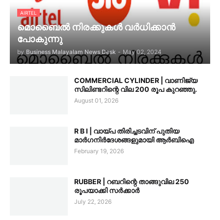
AIRTEL
മൊബൈൽ നിരക്കുകൾ വർധിക്കാൻ
പോകുന്നു
by
Business Malayalam News Desk
-
May 02, 2024
COMMERCIAL CYLINDER | വാണിജ്യ
സിലിണ്ടറിന്റെ വില 200 രൂപ കുറഞ്ഞു.
August 01, 2026
R B I | വായ്പ തിരിച്ചടവിന് പുതിയ
മാർഗനിർദേശങ്ങളുമായി ആർബിഐ
February 19, 2026
RUBBER | റബറിന്റെ താങ്ങുവില 250
രൂപയാക്കി സർക്കാർ
July 22, 2026