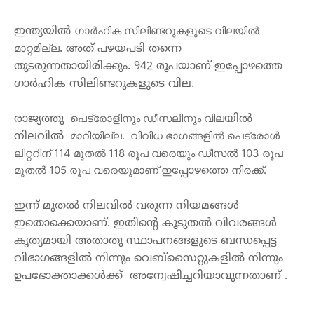
ഗാര്‍ഹിക സിലിണ്ടറുകളുടെ വിലയില്‍ 
ഇന്ത്യയിൽ
മാറ്റമില്ല
. 
അത്
പഴയപടി
തന്നെ
തുടരുന്നതായിരിക്കും
. 942 
രൂപയാണ്
ഇപ്പോഴത്തെ
ഗാർഹിക
സിലിണ്ടറുകളുടെ
വില
.
 പെട്രോളിനും ഡീസലിനും വില
രാജ്യത്തു
യിൽ
 മാറിയില്ല.  വിവിധ ഭാഗങ്ങളില്‍ പെട്രോള്‍ 
നിലവിൽ
ലിറ്ററിന് 114 മുതല്‍ 118 രൂപ വരെയും ഡീസല്‍ 103 രൂപ 
മുതല്‍ 105 രൂപ വരെയുമാണ് 
ഇ
 നിരക്ക്.
പ്പോഴത്തെ
ഇന്ന്
മുതൽ
നിലവിൽ
വരുന്ന
നിയമങ്ങൾ
ഇതൊക്കെയാണ്
. 
ഇതിന്റെ
കൂടുതൽ
വിവരങ്ങൾ
കൃത്യമായി
അതാതു
 സ്ഥാപനങ്ങ
ളുടെ
ബന്ധപ്പെട്ട
വിഭാഗങ്ങളിൽ
നിന്നും
വെബ്സൈറ്റുകളിൽ
നിന്നും
ഉപഭോക്താക്കൾക്ക്
  അന്വേഷി
ച്ച
റിയാവുന്നതാണ്
 .