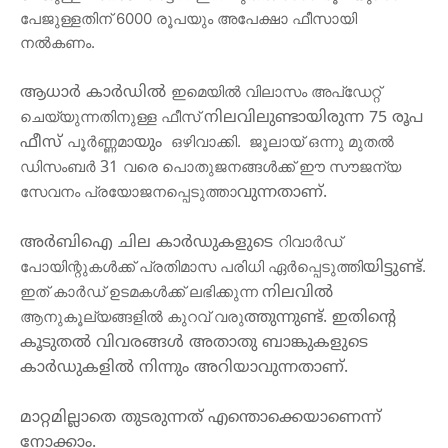
പേജുള്ളതിന് 6000 രൂപയും അപേക്ഷാ ഫീസായി 
നല്‍കണം.
ഇമെയില്‍ വിലാസം അപ്‌ഡേറ്റ് 
ആധാർ
കാർഡിൽ
ചെയ്യുന്നതിനുള്ള ഫീസ് 
നിലവിലുണ്ടായിരുന്ന
 75 
രൂപ
പൂർണ്ണമാ
 ഒഴിവാക്കി.  ജൂലായ് ഒന്നു മുതല്‍ 
ഫീസ്
യും
ഡിസംബർ 
വരെ പൊതുജനങ്ങള്‍ക്ക് ഈ സൗജന്യ 
31 
സേവനം പ്രയോജനപ്പെടുത്താ
വുന്നതാണ്
.
റിവാര്‍ഡ് 
അർബിഐ
ചില
കാർഡുകളുടെ
പോയിന്റുകള്‍ക്ക് പ്രതിമാസ പരിധി ഏര്‍പ്പെടുത്തി
. 
യിട്ടുണ്ട്
ഇത് കാര്‍ഡ് ഉടമകള്‍ക്ക് ലഭിക്കുന്ന 
നിലവിൽ
ആനുകൂല്യങ്ങളില്‍ കുറവ് വരു
ത്തുന്നുണ്ട്
. 
ഇതിന്റെ
കൂടുതൽ
വിവരങ്ങൾ
അതാതു
ബാങ്കുകളുടെ
കാർഡുകളിൽ
നിന്നും
അറിയാവുന്നതാണ്
.
മാറ്റമില്ലാതെ
തുടരുന്നത്
എന്തൊക്കെയാണെന്ന്
നോക്കാം
.