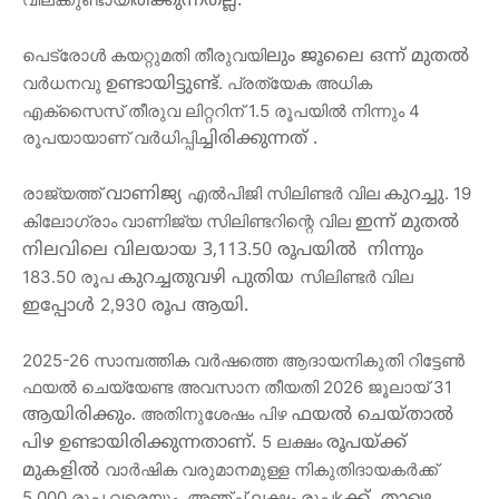
രിക്കുന്നതല്ല
.
പെട്രോള്‍ കയറ്റുമതി തീരുവയി
ലും
ജൂലൈ
ഒന്ന്
മുതൽ
വര്‍ധനവു 
. പ്രത്യേക അധിക 
ഉണ്ടായിട്ടുണ്ട്
എക്‌സൈസ് തീരുവ ലിറ്ററിന് 1.5 രൂപയില്‍ നിന്നും 4 
രൂപയായാണ് വര്‍ധിപ്പി
ച്ചി
രിക്കുന്നത്
 .
രാജ്യത്ത് 
എല്‍പിജി സിലിണ്ടര്‍ വില 
. 19 
വാണിജ്യ
കുറച്ചു
കിലോഗ്രാം വാണിജ്യ സിലിണ്ടറിന്റെ വില 
ഇന്ന്
മുതൽ
നിലവിലെ
വിലയായ
 3,113.50 
രൂപയിൽ
നിന്നും
183.50 രൂപ 
സിലിണ്ടര്‍ വില 
കുറച്ചതുവഴി
പുതിയ
2,930
ഇപ്പോൾ
രൂപ
ആയി
. 
2025-26 സാമ്പത്തിക വർഷത്തെ ആദായനികുതി റിട്ടേണ്‍  
ഫയല്‍ ചെയ്യേണ്ട അവസാന തീയതി 2026 ജൂലായ് 31 
 അതിനുശേഷം പിഴ 
ആയിരിക്കും
.
ഫയൽ
ചെയ്താൽ
5 ലക്ഷം 
പിഴ
ഉണ്ടായിരിക്കുന്നതാണ്
. 
രൂപയ്ക്ക്
വാര്‍ഷിക വരുമാനമുള്ള നികുതിദായകര്‍ക്ക് 
മുകളിൽ
5,000 രൂപ വരെയും, അഞ്ച് ലക്ഷം രൂപk
ക്ക്
താഴെ