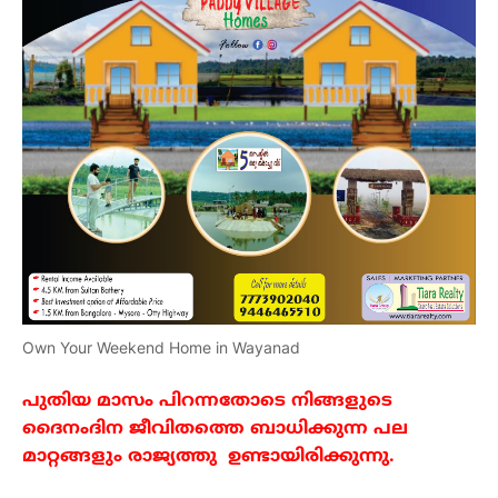
Own Your Weekend Home in Wayanad
പുതിയ
മാസം
പിറന്നതോടെ
നിങ്ങളുടെ
ദൈനംദിന
 ജീവിത
ത്തെ
ബാധിക്കുന്ന
പല
മാറ്റങ്ങളും
രാജ്യത്തു
ഉണ്ടായിരിക്കുന്നു
.