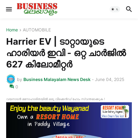
Home
AUTOMOBILE
Harrier EV | ടാറ്റായുടെ
ഹാരിയർ ഇവി - ഒറ്റ ചാർജിൽ
627 കിലോമീറ്റർ
by
Business Malayalam News Desk
-
June 04, 2025
0
വയനാടൻ മനോഹാരിതയിൽ ഒരു വീക്കെൻഡ് ഹോം സ്വന്തമാക്കുക !