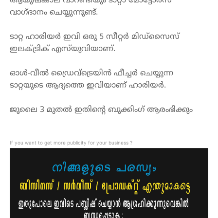
ആയുഷ്കാല
വാറണ്ടിയും
ടാറ്റാ
മോട്ടോർസ്
വാഗ്ദാനം
ചെയ്യുന്നുണ്ട്
.
ടാറ്റ
ഹാരിയർ
ഇവി
ഒരു
5 സീറ്റർ മിഡ്‌സൈസ്
ഇലക്ട്രിക് എസ്‌യുവിയാണ്.
ഓൾ-വീൽ ഡ്രൈവ്‌ട്രെയിൻ ഫീച്ചർ ചെയ്യുന്ന
ടാറ്റയുടെ ആദ്യത്തെ ഇവിയാ
ണ്
ഹാരിയർ
.
ജൂലൈ
3
മുതൽ
ഇതിന്റെ
ബുക്കിംഗ്
ആ
രംഭിക്കും
If you want to get more publicity for your business ?