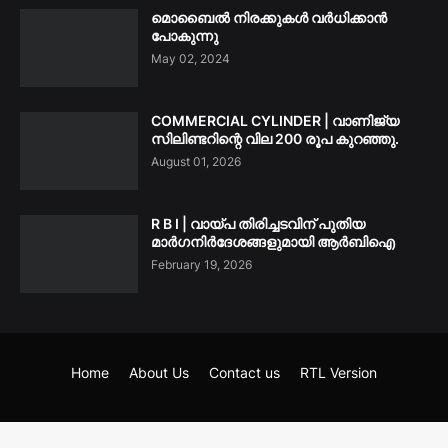
മൊബൈൽ നിരക്കുകൾ വർധിക്കാൻ
പോകുന്നു
May 02, 2024
COMMERCIAL CYLINDER | വാണിജ്യ
സിലിണ്ടറിന്റെ വില 200 രൂപ കുറഞ്ഞു.
August 01, 2026
R B I | വായ്പ തിരിച്ചടവിന് പുതിയ
മാർഗനിർദേശങ്ങളുമായി ആർബിഐ
February 19, 2026
Home
About Us
Contact us
RTL Version