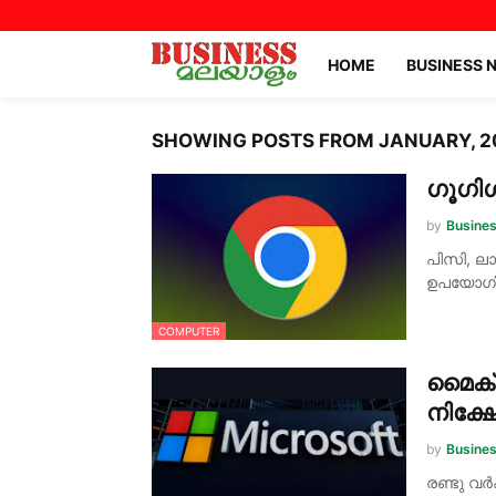
HOME
BUSINESS 
SHOWING POSTS FROM JANUARY, 2
ഗൂഗി
by
Busine
പിസി, ല
ഉപയോഗിക്
COMPUTER
മൈക്
നിക്ഷ
by
Busine
രണ്ടു വ