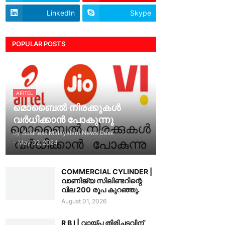
LinkedIn
Skype
POPULAR POSTS
AIRTEL
മൊബൈൽ നിരക്കുകൾ
വർധിക്കാൻ പോകുന്നു
by
Business Malayalam News Desk
-
May 02, 2024
COMMERCIAL CYLINDER |
വാണിജ്യ സിലിണ്ടറിന്റെ
വില 200 രൂപ കുറഞ്ഞു.
August 01, 2026
R B I | വായ്പ തിരിച്ചടവിന്