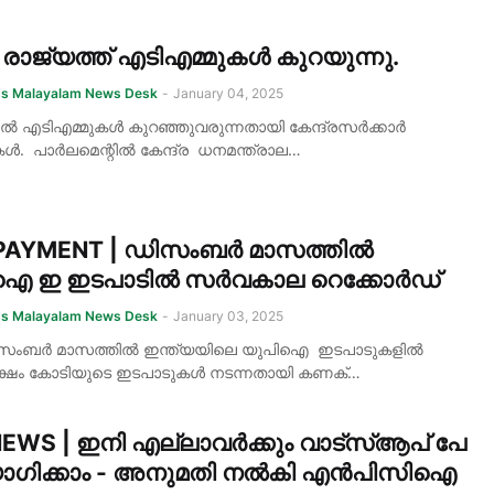
 രാജ്യത്ത് എടിഎമ്മുകൾ കുറയുന്നു.
ss Malayalam News Desk
-
January 04, 2025
ിൽ എടിഎമ്മുകൾ കുറഞ്ഞുവരുന്നതായി കേന്ദ്രസർക്കാർ
ൾ. പാർലമെന്റിൽ കേന്ദ്ര ധനമന്ത്രാല…
. PAYMENT | ഡിസംബർ മാസത്തിൽ
ഐ ഇ ഇടപാടിൽ സർവകാല റെക്കോർഡ്
ss Malayalam News Desk
-
January 03, 2025
ിസംബർ മാസത്തിൽ ഇന്ത്യയിലെ യുപിഐ ഇടപാടുകളിൽ
ക്ഷം കോടിയുടെ ഇടപാടുകൾ നടന്നതായി കണക്…
EWS | ഇനി എല്ലാവർക്കും വാട്സ്ആപ് പേ
ഗിക്കാം - അനുമതി നൽകി എൻപിസിഐ