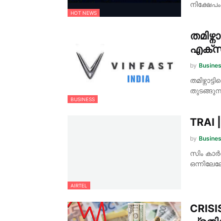
നിക്ഷേപ
HOT NEWS
തമിഴ്
എക്സ്
by
Busine
തമിഴ്നാട
തുടങ്ങുന
BUSINESS
TRAI 
by
Busine
സിം കാർ
ഒന്നിലേ
AIRTEL
CRISI