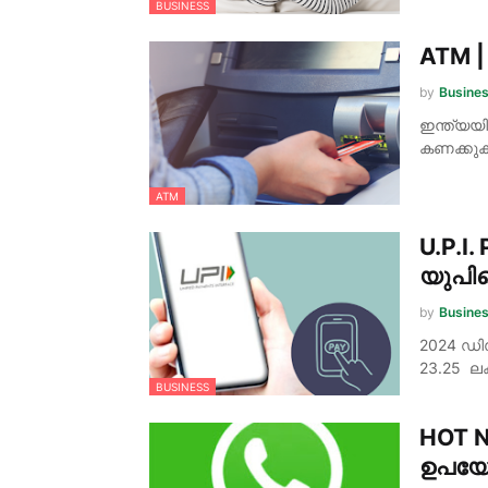
BUSINESS
ATM |
by
Busine
ഇന്ത്യയ
കണക്കുക
ATM
U.P.I
യുപി
by
Busine
2024 ഡ
23.25 ല
BUSINESS
HOT N
ഉപയോ