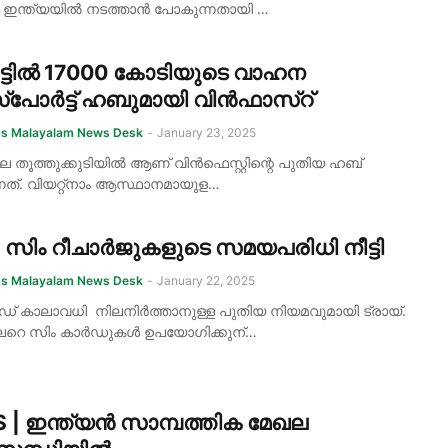
ം ഇന്ത്യയിൽ നടത്താൻ പോകുന്നതായി …
നാട്ടിൽ 17000 കോടിയുടെ വാഹന
പോർട്ട് ഹബുമായി വിൻഫാസ്റ്
ss Malayalam News Desk
-
January 23, 2025
്ടിലെ തൂത്തുക്കുടിയിൽ ആണ് വിൻഫെസ്റ്റിന്റെ പുതിയ ഹബ്
്നത്. വിയറ്റ്നാം ആസ്ഥാനമായുള…
| സിം റീചാർജുകളുടെ സമയപരിധി നീട്ടി
ss Malayalam News Desk
-
January 22, 2025
ഡ് കാലാവധി നിലനിർത്താനുള്ള പുതിയ നിയമവുമായി ട്രായ്.
ലേറെ സിം കാർഡുകൾ ഉപയോഗിക്കുന്…
S | ഇന്ത്യൻ സാമ്പത്തിക മേഖല