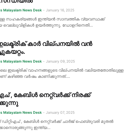
ിസന്ധിയിൽ
ss Malayalam News Desk
-
January 16, 2025
ള്ള സഹകര്യങ്ങൾ ഇന്ത്യൻ സാമ്പത്തിക വ്യവസ്ഥക്ക്
 വെല്ലുവിളികൾ ഉയർത്തുന്നു. ഡോളറിനെതി…
 ഇലക്ട്രിക് കാർ വില്പനയിൽ വൻ
ചുകയറ്റം.
ss Malayalam News Desk
-
January 09, 2025
ിലെ ഇലക്ട്രിക് വാഹനങ്ങളുടെ വില്പനയിൽ വലിയതതോതിലുള്ള
ാണ് കഴിഞ്ഞ വർഷം കാണിക്കുന്നത്.…
എച് , കേബിൾ നെറ്റ്‌വർക്ക് നിരക്ക്
കുന്നു
ss Malayalam News Desk
-
January 07, 2025
് ഡിറ്റിഎച് , കേബിൾ നെറ്റ്‌വർക്ക് ചാർജ് ഫെബ്രുവരി മുതൽ
ിക്കാനൊരുങ്ങുന്നു ഇന്ത്യ…