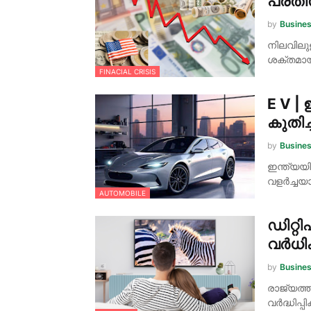
പ്രത
by
Busine
നിലവിലു
ശക്തമായ
FINACIAL CRISIS
E V |
കുതിച്
by
Busine
ഇന്ത്യയ
വളർച്ചയ
AUTOMOBILE
ഡിറ്റി
വർധിക്
by
Busine
രാജ്യത്ത
വർദ്ധിപ്പ