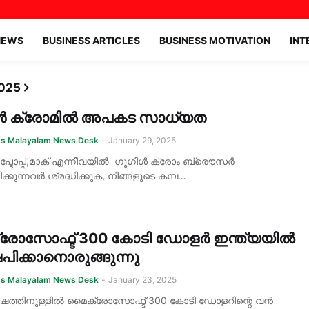
NEWS
BUSINESS ARTICLES
BUSINESS MOTIVATION
INT
025
ൾ ക്രോമിൽ അപകട സാധ്യത
ss Malayalam News Desk
-
January 29, 2025
ാപ്ടോപ്പ്,മാക് എന്നീവയിൽ ഗൂഗിൾ ക്രോം ബ്രൌസർ
കുന്നവർ ശ്രദ്ധിക്കുക, നിങ്ങളുടെ കമ്പ…
രോസോഫ്ട് 300 കോടി ഡോളർ ഇന്ത്യയിൽ
േപിക്കാനൊരുങ്ങുന്നു
ss Malayalam News Desk
-
January 23, 2025
ർഷത്തിനുള്ളിൽ മൈക്രോസോഫ്ട് 300 കോടി ഡോളറിന്റെ വൻ