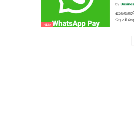
by
Busine
ഭാരതത്തി
യു പി 
INDIA