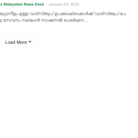
ss Malayalam News Desk
-
January 03, 2025
ലുടനീളം ഉള്ള വാട്സ്ആപ് ഉപഭോക്താക്കൾക്ക് വാട്സ്ആപ് പേ
ഐ സേവനം നല്കാൻ നാഷണൽ പേയ്‌മെന…
Load More